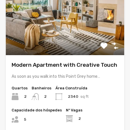
Modern Apartment with Creative Touch
As soon as you walk into this Point Grey home…
Quartos
Banheiros
Área Construída
2
2340
sq ft
2
Capacidade dos hóspedes
Nº Vagas
2
5