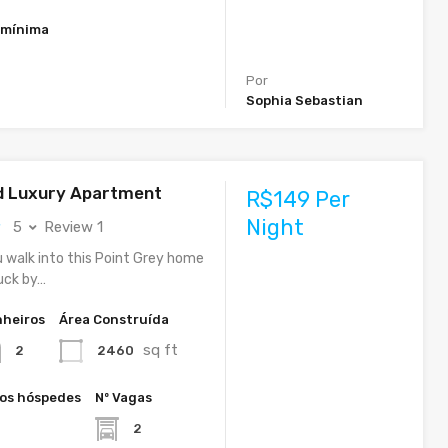
 mínima
Por
Sophia Sebastian
d Luxury Apartment
R$149 Per
Night
5
Review 1
u walk into this Point Grey home
ruck by…
heiros
Área Construída
sq ft
2460
2
os hóspedes
Nº Vagas
2