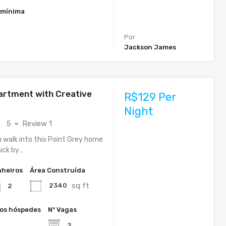
 mínima
Por
Jackson James
rtment with Creative
R$129 Per
Night
5
Review 1
u walk into this Point Grey home
ruck by…
heiros
Área Construída
sq ft
2340
2
os hóspedes
Nº Vagas
2