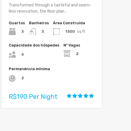
Transformed through a tasteful and seem-
less renovation, the floor plan…
Quartos
Banheiros
Área Construída
3
1300
sq ft
3
Capacidade dos hóspedes
Nº Vagas
2
6
Permanência mínima
2
R$190 Per Night