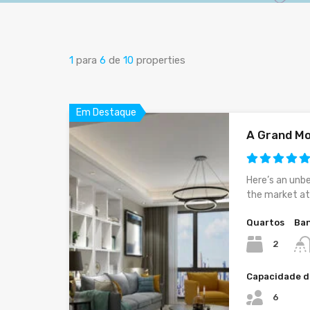
1
para
6
de
10
properties
Em Destaque
A Grand M
Here’s an unb
the market at 
Quartos
Ban
2
Capacidade d
6