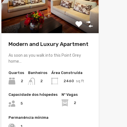
Modern and Luxury Apartment
As soon as you walk into this Point Grey
home…
Quartos
Banheiros
Área Construída
2
2460
sq ft
2
Capacidade dos hóspedes
Nº Vagas
2
5
Permanência mínima
1