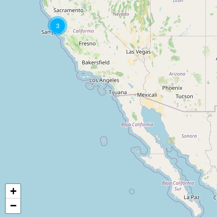
3
+
−