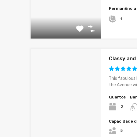
Permanência
1
Classy an
This fabulous 
the Avenue wi
Quartos
Ban
2
Capacidade d
5