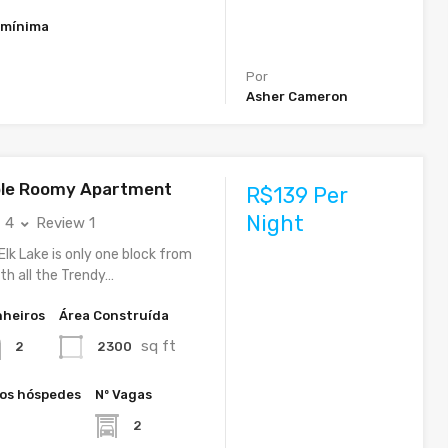
 mínima
Por
Asher Cameron
le Roomy Apartment
R$139 Per
Night
4
Review 1
Elk Lake is only one block from
th all the Trendy…
heiros
Área Construída
sq ft
2300
2
os hóspedes
Nº Vagas
2