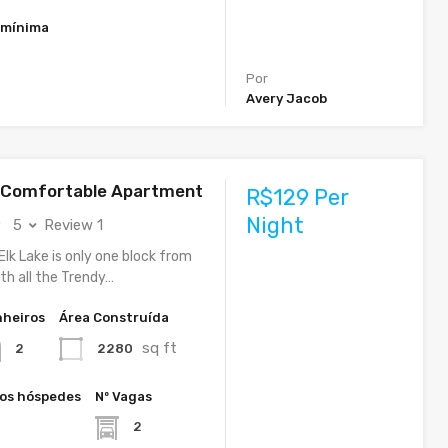
 mínima
Por
Avery Jacob
d Comfortable Apartment
R$129 Per
Night
5
Review 1
Elk Lake is only one block from
th all the Trendy…
heiros
Área Construída
sq ft
2280
2
os hóspedes
Nº Vagas
2