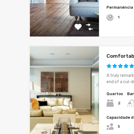
Permanência
1
Comfortab
A truly remark
end of a cul-d
Quartos
Ban
2
Capacidade d
5