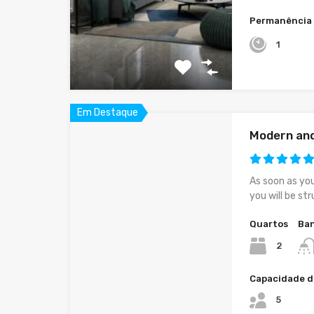
Permanência
1
Em Destaque
Modern an
As soon as yo
you will be st
Quartos
Ban
2
Capacidade d
5