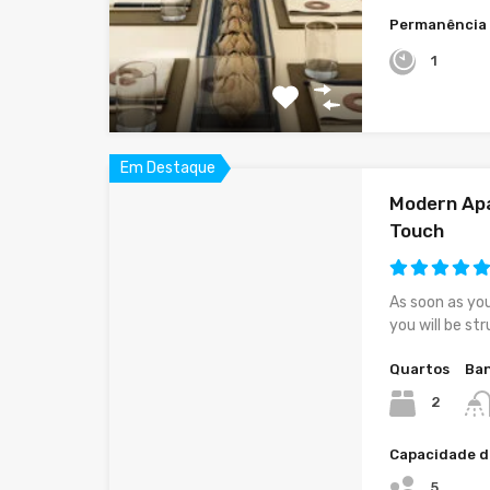
Permanência
1
Em Destaque
Modern Apa
Touch
As soon as yo
you will be st
Quartos
Ban
2
Capacidade d
5