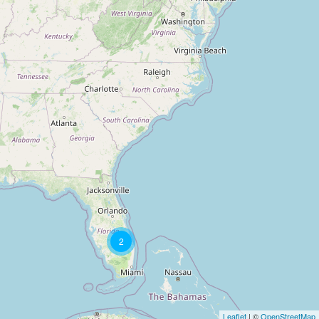
2
Leaflet
| ©
OpenStreetMap