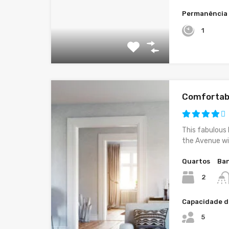
Permanência
1
Comfortab
This fabulous 
the Avenue wi
Quartos
Ban
2
Capacidade d
5