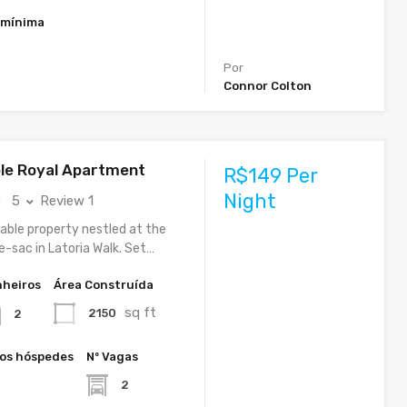
 mínima
Por
Connor Colton
le Royal Apartment
R$149 Per
Night
5
Review 1
able property nestled at the
e-sac in Latoria Walk. Set…
heiros
Área Construída
sq ft
2150
2
os hóspedes
Nº Vagas
2