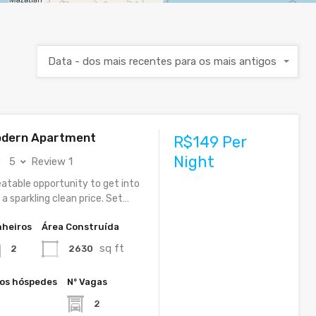
Data - dos mais recentes para os mais antigos
odern Apartment
R$149 Per
Night
5
Review 1
eatable opportunity to get into
a sparkling clean price. Set…
heiros
Área Construída
sq ft
2630
2
os hóspedes
Nº Vagas
2