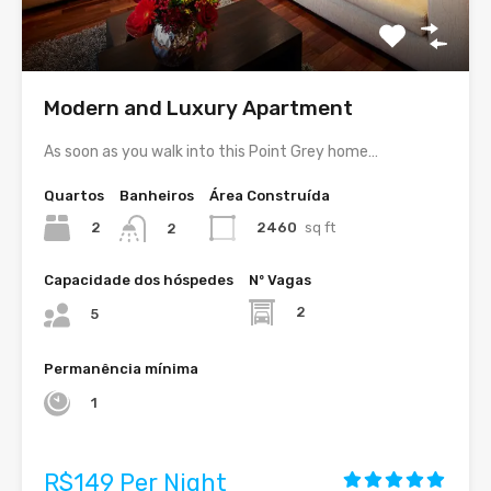
Modern and Luxury Apartment
As soon as you walk into this Point Grey home…
Quartos
Banheiros
Área Construída
2
2460
sq ft
2
Capacidade dos hóspedes
Nº Vagas
2
5
Permanência mínima
1
R$149 Per Night