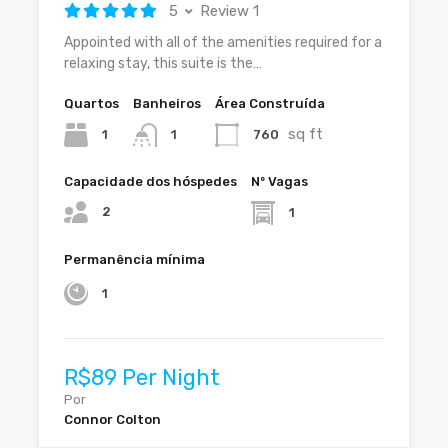
5
Review 1
Appointed with all of the amenities required for a
relaxing stay, this suite is the…
Quartos
Banheiros
Área Construída
sq ft
1
760
1
Capacidade dos hóspedes
Nº Vagas
2
1
Permanência mínima
1
R$89 Per Night
Por
Connor Colton