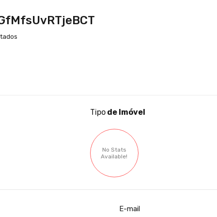
GfMfsUvRTjeBCT
stados
Tipo
de Imóvel
No Stats
Available!
E-mail