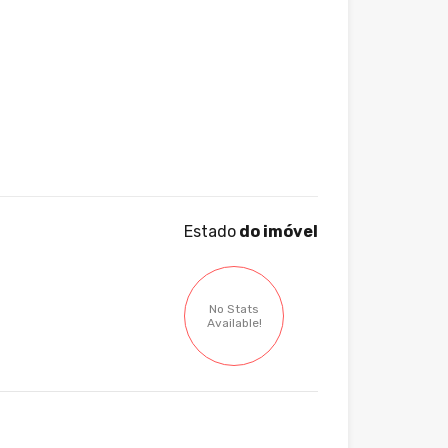
Estado
do imóvel
No Stats
Available!