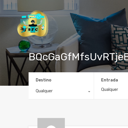
BQcGaGfMfsUvRTje
Destino
Entrada
Qualquer