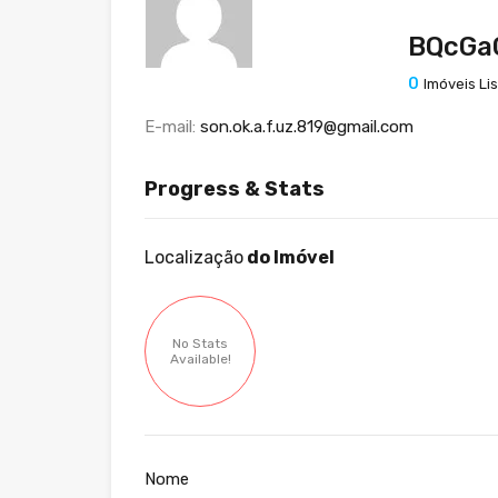
BQcGa
0
Imóveis Li
E-mail:
son.ok.a.f.uz.819@gmail.com
Progress & Stats
Localização
do Imóvel
No Stats
Available!
Nome