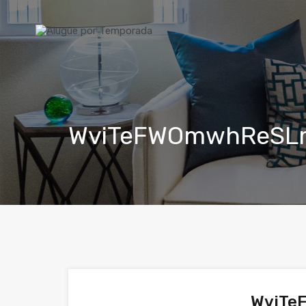
WviTeFWOmwhReSL
WviTe