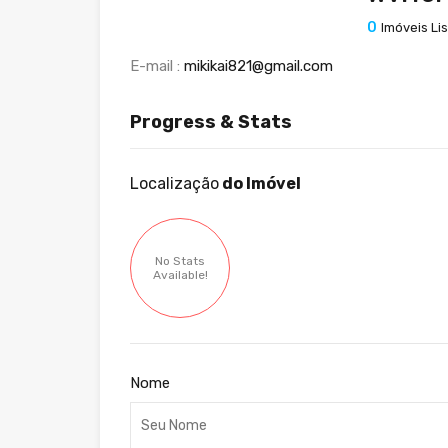
0
Imóveis Li
E-mail :
mikikai821@gmail.com
Progress & Stats
Localização
do Imóvel
No Stats
Available!
Nome