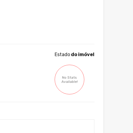
Estado
do imóvel
No Stats
Available!