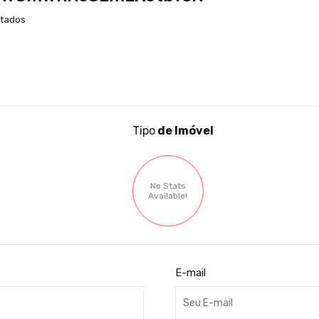
stados
Tipo
de Imóvel
No Stats
Available!
E-mail