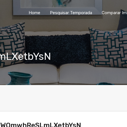
Home
Pesquisar Temporada
Home
Pesquisar Temporada
Comparar Im
mLXetbYsN
FWOmwhReSLmLXetbYsN