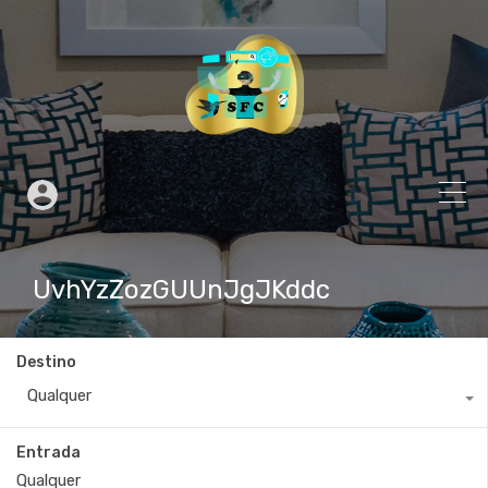
UvhYzZozGUUnJgJKddc
Destino
Qualquer
Entrada