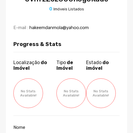
0
Imóveis Listados
E-mail :
hakeemdanmola@yahoo.com
Progress & Stats
Localização
do
Tipo
de
Estado
do
Imóvel
Imóvel
imóvel
No Stats
No Stats
No Stats
Available!
Available!
Available!
Nome