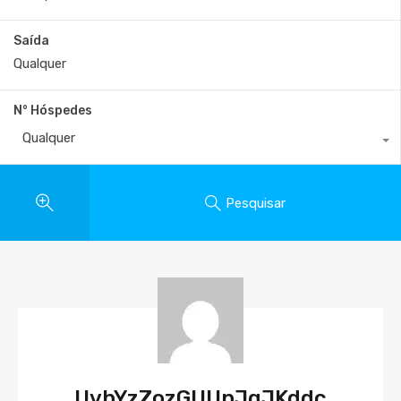
Saída
N° Hóspedes
Qualquer
Pesquisar
UvhYzZozGUUnJgJKddc