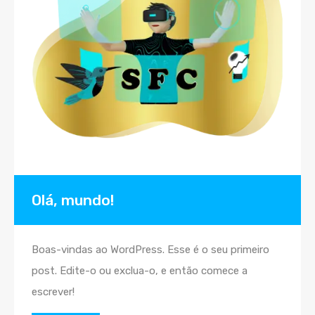
Olá, mundo!
Boas-vindas ao WordPress. Esse é o seu primeiro
post. Edite-o ou exclua-o, e então comece a
escrever!