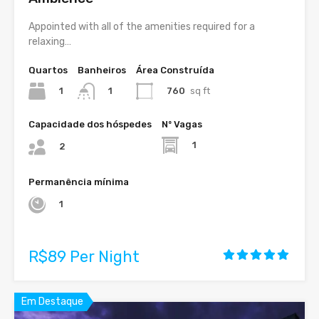
Appointed with all of the amenities required for a
relaxing…
Quartos
Banheiros
Área Construída
1
760
sq ft
1
Capacidade dos hóspedes
Nº Vagas
1
2
Permanência mínima
1
R$89 Per Night
Em Destaque