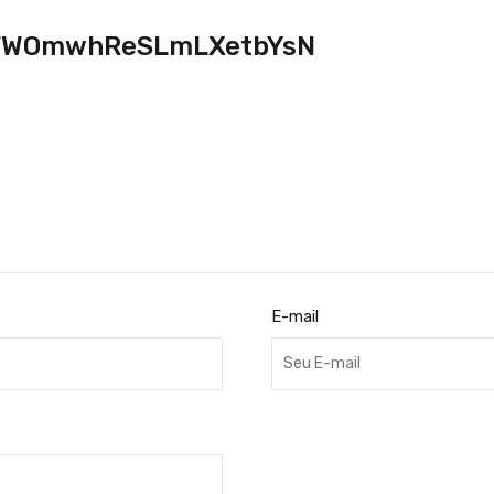
FWOmwhReSLmLXetbYsN
E-mail