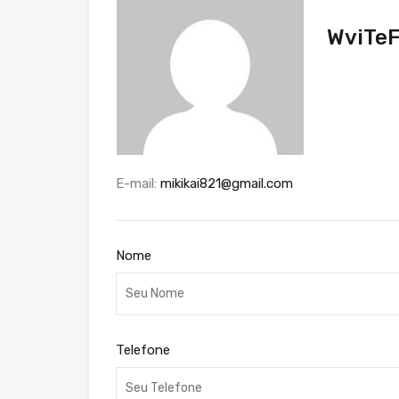
WviTe
E-mail:
mikikai821@gmail.com
Nome
Telefone