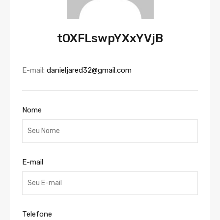
tOXFLswpYXxYVjB
E-mail:
danieljared32@gmail.com
Nome
E-mail
Telefone