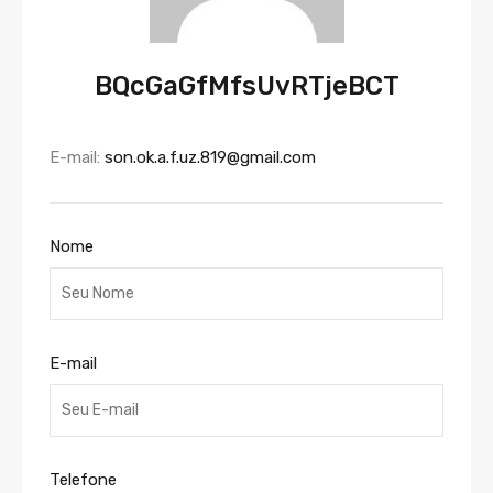
BQcGaGfMfsUvRTjeBCT
E-mail:
son.ok.a.f.uz.819@gmail.com
Nome
E-mail
Telefone